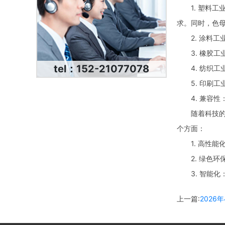
1. 塑料工
求。同时，色
2. 涂料工
3. 橡胶工
tel：152-21077078
4. 纺织工
5. 印刷工
4. 兼容性
随着科技的发
个方面：
1. 高性能
2. 绿色环
3. 智能化
上一篇:
202