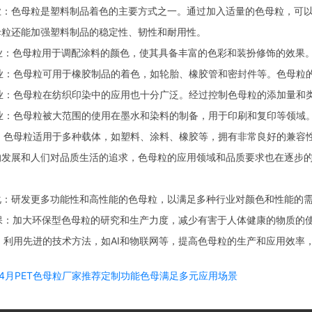
业：色母粒是塑料制品着色的主要方式之一。通过加入适量的色母粒，可
母粒还能加强塑料制品的稳定性、韧性和耐用性。
业：色母粒用于调配涂料的颜色，使其具备丰富的色彩和装扮修饰的效果
业：色母粒可用于橡胶制品的着色，如轮胎、橡胶管和密封件等。色母粒
业：色母粒在纺织印染中的应用也十分广泛。经过控制色母粒的添加量和
业：色母粒被大范围的使用在墨水和染料的制备，用于印刷和复印等领域
：色母粒适用于多种载体，如塑料、涂料、橡胶等，拥有非常良好的兼容
展和人们对品质生活的追求，色母粒的应用领域和品质要求也在逐步的
化：研发更多功能性和高性能的色母粒，以满足多种行业对颜色和性能的
保：加大环保型色母粒的研究和生产力度，减少有害于人体健康的物质的
：利用先进的技术方法，如AI和物联网等，提高色母粒的生产和应用效率
6年4月PET色母粒厂家推荐定制功能色母满足多元应用场景