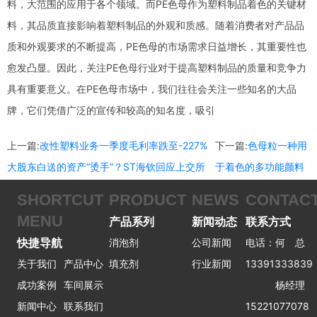
料，大范围的应用于各个领域。而PE色母作为塑料制品着色的关键材
料，其品质直接影响着塑料制品的外观和质感。随着消费者对产品品
质和外观要求的不断提高，PE色母的市场需求日益增长，其重要性也
愈发凸显。因此，关注PE色母行业对于提高塑料制品的质量和竞争力
具有重要意义。在PE色母市场中，我们往往会关注一些知名的大品
牌，它们凭借广泛的宣传和较高的知名度，吸引
上一篇:
改性塑料业务一季度毛利率跌至-227%
下一篇:
色母粒一种用
大股东白送的资产“烫手”？ST海钦回应上交所
于着色的多功能颜料
SHORTCUT
PRODUCT
NEWS
CONTAC
MENU
产品系列
新闻动态
联系方式
快捷导航
消泡剂
公司新闻
电话：何 总
关于我们
产品中心
填充剂
行业新闻
13391333839
成功案例
车间展示
杨经理
新闻中心
联系我们
15221077078