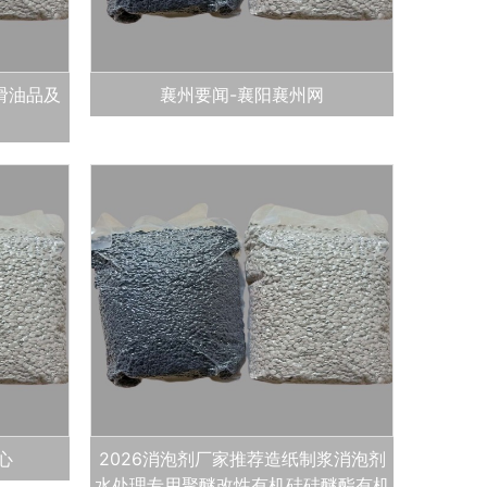
滑油品及
襄州要闻-襄阳襄州网
心
2026消泡剂厂家推荐造纸制浆消泡剂
水处理专用聚醚改性有机硅硅醚酯有机