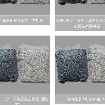
荣威车辆在质保内厂方拒保
2026第二十五届上海国际润
应用技术展览会
布二〇二四年度企业标准“领跑
海南优之杰红旗体会中
者”