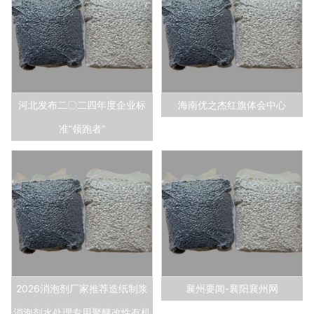
河北发布二〇二四年度企业标
海南优之杰红旗体会中心
准“领跑者”
2026消泡剂厂家推荐造纸制浆
襄州要闻-襄阳襄州网
消泡剂水处理专用聚醚改性有机