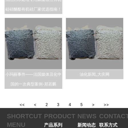
硅硅醚酯有机硅厂家优选指南！
小玛丽事件——法国媒体丑化中
油化新闻_大庆网
国的一次典型案例-郑若麟
<<
<
2
3
4
5
>
>>
SHORTCUT
PRODUCT
NEWS
CONTAC
MENU
产品系列
新闻动态
联系方式