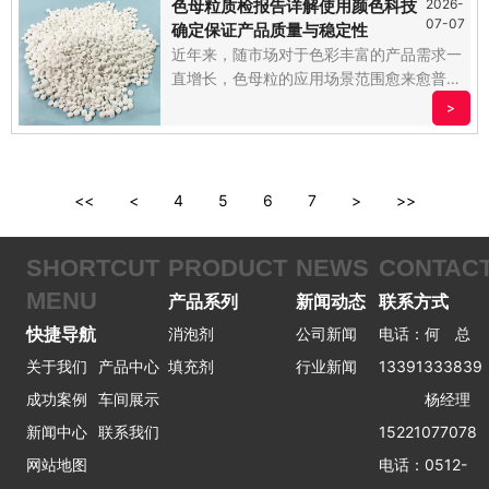
色母粒质检报告详解使用颜色科技
2026-
07-07
确定保证产品质量与稳定性
近年来，随市场对于色彩丰富的产品需求一
直增长，色母粒的应用场景范围愈来愈普
遍。作为一种重要的染色。.....
>
<<
<
4
5
6
7
>
>>
SHORTCUT
PRODUCT
NEWS
CONTAC
MENU
产品系列
新闻动态
联系方式
快捷导航
消泡剂
公司新闻
电话：何 总
关于我们
产品中心
填充剂
行业新闻
13391333839
成功案例
车间展示
杨经理
新闻中心
联系我们
15221077078
网站地图
电话：0512-