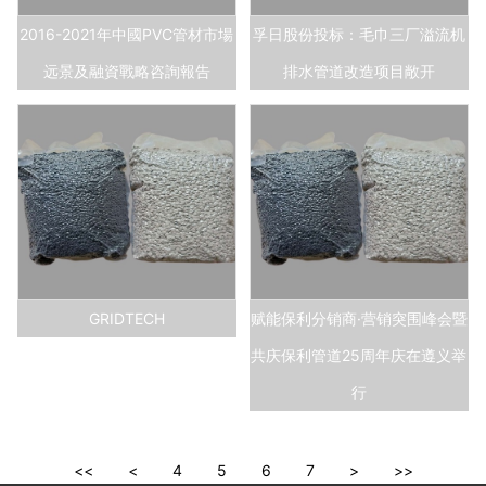
2016-2021年中國PVC管材市場
孚日股份投标：毛巾三厂溢流机
远景及融資戰略咨詢報告
排水管道改造项目敞开
GRIDTECH
赋能保利分销商·营销突围峰会暨
共庆保利管道25周年庆在遵义举
行
<<
<
4
5
6
7
>
>>