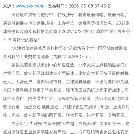
来源：
www.ayx.com
发布时间：2026-06-08 07:46:21
廊坊建材展招商进行中，在线挂号，检查展会概略、展会日程、
展会时刻展会地址参展规模、主办单位、参展商等概况信息。2021京
津雄修建装修及资料博览会将于2021/10/24在河北廊坊世界会展中心
举行,等待您的莅临!
“京津雄修建装修及资料博览会”是廊坊首个对全国区域修建装修
及资料的工业交易博览会（简称“京津雄BDE”）。
聚集跟着北京城市副中心加速建造、北京大兴世界机场世界门户
位置凸显、雄安新区规划建造全面提速，廊坊市大开展快开展的时机
已到、大势已成。世界级城市群、京津冀机场群、环渤海港口群为融
入国内世界商场奠定了坚实基础，现代化工业系统进程不断加速，商
场空间宽广，内需潜力巨大。服务雄安新区建造，执行周边毗连区域
管控要求，推进交通 彼此连通，共建绿色生态屏障，加强工业协作对
接，完成与雄安新区的协同开展、联动开展、错位开展、交融开展。
展会以“助力雄安 展望全国”为主题，展现面积* 20000 平米，要
点展出修建五金及家装建材类产品。主办方广泛约请各央企驻雄安新