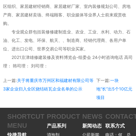
区组织、家居建材经销商、家居建材厂家、室内装修规划公司、房地
产商、家居建材卖场、终端顾客、职业媒体等业界人士前来观赏收
购。
专业观众群包括装修修建制造业、农业、工业、水利、动力、石
油、化工、发电、环保、航天、、制造商、经销代理商、各用户单
位、进出口公司、世界交易公司等职业买家。
2021京津雄修建装修及资料博览会-组委会 24小时咨询电话 高司
理： 韩司理： 刘司理：
上一篇:
关于将重庆市万州区和福建材有限公司等
下一篇:
一块
3家企业归入全区烧结砖瓦企业名单的公示
地“长”出5个10亿元
项目
SHORTCUT
PRODUCT
NEWS
CONTAC
MENU
产品系列
新闻动态
联系方式
快捷导航
消泡剂
公司新闻
电话：何 总