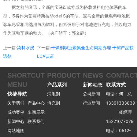
据之前的音讯，全新的宝马i5或将成为搭载燃料电池体系的车
型，i5将作为竞赛特斯拉Model S的车型。宝马全新的氢燃料电池概
念车尽管相同选用氢为燃料，但氢仅用于对电池进行充电，并以电力
作为驱动车辆的动力。（央广轿车：郭文静）
上一篇:
染料水浸
下一篇:
干燥剂职业聚集全生命周期办理 干霸产品获
透剂
LCA认证
SHORTCUT
PRODUCT
NEWS
CONTAC
MENU
产品系列
新闻动态
联系方式
快捷导航
消泡剂
公司新闻
电话：何 总
关于我们
产品中心
填充剂
行业新闻
13391333839
成功案例
车间展示
杨经理
新闻中心
联系我们
15221077078
网站地图
电话：0512-