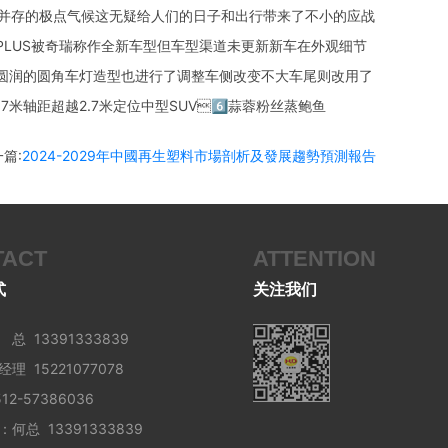
并存的极点气候这无疑给人们的日子和出行带来了不小的应战
：8 PLUS被奇瑞称作全新车型但车型渠道未更新新车在外观细节
加圆润的圆角车灯造型也进行了调整车侧改变不大车尾则改用了
轴距超越2.7米定位中型SUV6⃣蒜蓉粉丝蒸鲍鱼
篇:
2024-2029年中國再生塑料市場剖析及發展趨勢預測報告
TACT
ATTENTION
式
关注我们
总 13391333839
15221077078
2-57386036
何总 13391333839