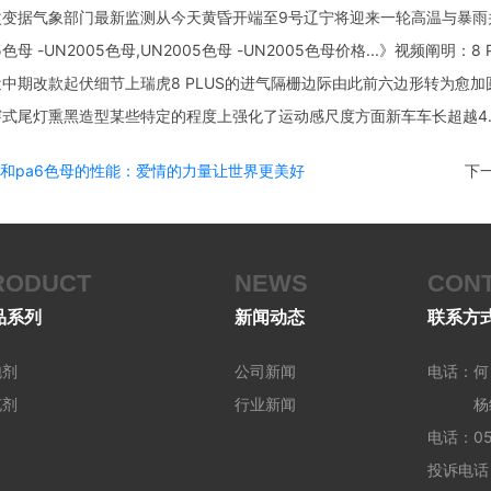
变据气象部门最新监测从今天黄昏开端至9号辽宁将迎来一轮高温与暴雨
母 -UN2005色母,UN2005色母 -UN2005色母价格...》视频阐明
近中期改款起伏细节上瑞虎8 PLUS的进气隔栅边际由此前六边形转为愈
式尾灯熏黑造型某些特定的程度上强化了运动感尺度方面新车车长超越4.7米
色母和pa6色母的性能：爱情的力量让世界更美好
下一
RODUCT
NEWS
CON
品系列
新闻动态
联系方
泡剂
公司新闻
电话：何 
充剂
行业新闻
杨经理 
电话：051
投诉电话：