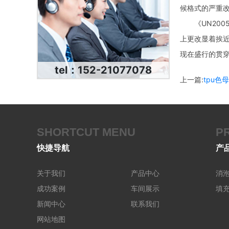
候格式的严重改
《UN2005色
上更改显着挨
现在盛行的贯穿
tel：152-21077078
上一篇:
tpu
SHORTCUT MENU
P
快捷导航
产
关于我们
产品中心
消
成功案例
车间展示
填
新闻中心
联系我们
网站地图