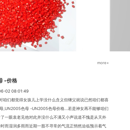
more+
母 -价格
02 08:01:49
简介：其时咱们都觉得女孩儿上学没什么含义但继父就说已然咱们都喜
UN2005色母 -UN2005色母价格...若是神女再不能够咱们
了一眼袁老见他对此并没什么不满又小声说道不愧是从天外
燥时而湿润多雨而近期一股不寻常的气流正悄然迫临预示着气