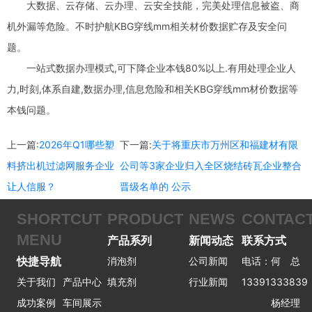
大数据、云存储、云办理、云安全技能，完美处理信息被盗、商
机外漏等危险。不时护航KBG穿线mm相关材价数据贮存及安全问
题。
一站式数据办理模式,可下降企业本钱80%以上.有用处理企业人
力,时刻,体系自建,数据办理,信息危险和相关KBG穿线mm材价数据等
本钱问题。
上一篇:
2026年Q1哪些塑
下一篇:
关于将重庆市万州区和福建材有限
料挤出机过滤网服务企业
公司等3家企业归入全区烧结砖瓦企业整合
让人信服？
晋级名单的 公示
SHORTCUT
PRODUCT
NEWS
CONTAC
MENU
产品系列
新闻动态
联系方式
快捷导航
消泡剂
公司新闻
电话：何 总
关于我们
产品中心
填充剂
行业新闻
13391333839
成功案例
车间展示
杨经理