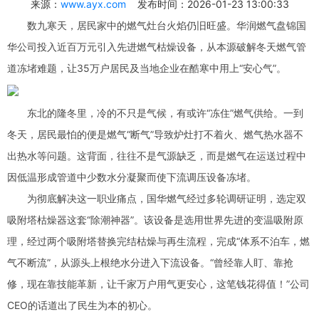
来源：
www.ayx.com
发布时间：2026-01-23 13:00:33
数九寒天，居民家中的燃气灶台火焰仍旧旺盛。华润燃气盘锦国
华公司投入近百万元引入先进燃气枯燥设备，从本源破解冬天燃气管
道冻堵难题，让35万户居民及当地企业在酷寒中用上“安心气”。
东北的隆冬里，冷的不只是气候，有或许“冻住”燃气供给。一到
冬天，居民最怕的便是燃气“断气”导致炉灶打不着火、燃气热水器不
出热水等问题。这背面，往往不是气源缺乏，而是燃气在运送过程中
因低温形成管道中少数水分凝聚而使下流调压设备冻堵。
为彻底解决这一职业痛点，国华燃气经过多轮调研证明，选定双
吸附塔枯燥器这套“除潮神器”。该设备是选用世界先进的变温吸附原
理，经过两个吸附塔替换完结枯燥与再生流程，完成“体系不泊车，燃
气不断流”，从源头上根绝水分进入下流设备。“曾经靠人盯、靠抢
修，现在靠技能革新，让千家万户用气更安心，这笔钱花得值！”公司
CEO的话道出了民生为本的初心。