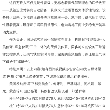
这百万投入不仅是硬件晋级，更标志着供气保证理念的底子改变
——从被迫应对转向自动防备，从救火式运维晋级为体系性防控。设
备投运以来，下流调压设备冻堵故障率一会儿就下降，供气压力安稳
性显着提高，既保证了居民日常用气，也为当地工商业安稳出产筑牢
动力支撑。
作为央企，国华燃气将民生保证扛在肩上，构建起“技能晋级+人
员值守+应急储藏”三位一体的冬天保供体系。同步树立的设备正常运
转监控体系，让供气状况实时可控；完善的应急预案，保证极点气候
下供给不“掉链子”。
特别声明：以上内容(如有图片或视频亦包含在内)为自媒体渠
道“网易号”用户上传并发布，本渠道仅供给信息存储服务。
美国发动所谓“平和委员会”，匈牙利、巴基斯坦、阿根廷、印
尼、蒙古等18国已签署！特朗普达沃斯说话，却遭群嘲
杜兰特36+7火箭加时惜败76人 恩比德32+15+10马克西36+10
杜兰特36+7火箭加时惜败76人 恩比德32+15+10马克西36+10