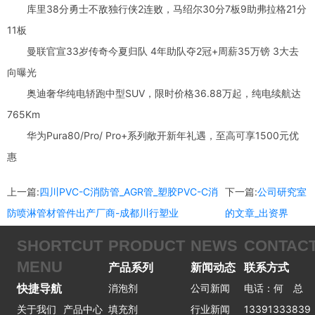
库里38分勇士不敌独行侠2连败，马绍尔30分7板9助弗拉格21分
11板
曼联官宣33岁传奇今夏归队 4年助队夺2冠+周薪35万镑 3大去
向曝光
奥迪奢华纯电轿跑中型SUV，限时价格36.88万起，纯电续航达
765Km
华为Pura80/Pro/ Pro+系列敞开新年礼遇，至高可享1500元优
惠
上一篇:
四川PVC-C消防管_AGR管_塑胶PVC-C消
下一篇:
公司研究室
防喷淋管材管件出产厂商-成都川行塑业
的文章_出资界
SHORTCUT
PRODUCT
NEWS
CONTAC
MENU
产品系列
新闻动态
联系方式
快捷导航
消泡剂
公司新闻
电话：何 总
关于我们
产品中心
填充剂
行业新闻
13391333839